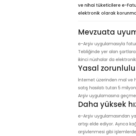
ve nihai tüketicilere e-Fat
elektronik olarak korunmas
Mevzuata uyum
e-Arşiv uygulamasıyla fatur
Tebliğinde yer alan şartlar
ikinci nüshalar da elektron
Yasal zorunlul
İnternet üzerinden mal ve hi
satış hasılatı tutarı 5 mily
Arşiv uygulamasına geçmes
Daha yüksek hı
e-Arşiv uygulamasından yara
artışı elde ediyor. Ayrıca ka
arşivlenmesi gibi işlemlerd