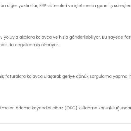
n diğer yazılımlar, ERP sistemleri ve işletmenin genel iş süreçle
MS yoluyla alıcılara kolayca ve hızla gönderilebiliyor. Bu sayede 
ması da engellenmiş olmuyor.
nmiş faturalara kolayca ulaşarak geriye dönük sorgulama yapma 
etmeler, ödeme kaydedici cihaz (ÖKC) kullanma zorunluluğundan 