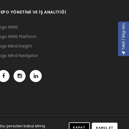
EPO YÖNETİMİ VE İŞ ANALİTİĞİ
Teklif / Bilgi Alın
ogo WMS
ogo WMS Platform
ogo Mind Insight
ogo Mind Navigator
 bu çerezleri kabul etmiş
KAPAT
KABUL ET