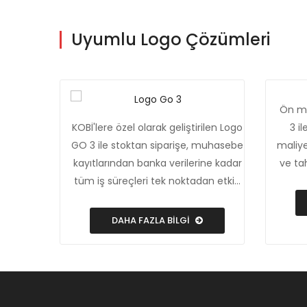
Uyumlu Logo Çözümleri
Ön mu
KOBİ'lere özel olarak geliştirilen Logo
3 i
GO 3 ile stoktan siparişe, muhasebe
maliye
kayıtlarından banka verilerine kadar
ve ta
tüm iş süreçleri tek noktadan etkin
bilgi
bir şekilde yönetiliyor.
nok
b
DAHA FAZLA BİLGİ
ödem
Fatur
kontro