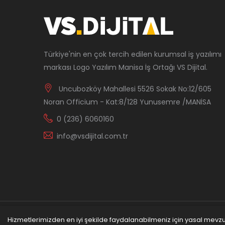
Türkiye'nin en çok tercih edilen kurumsal iş yazılımı
markası Logo Yazılım Manisa İş Ortağı VS Dijital.
Uncubozköy Mahallesi 5526 Sokak No:12/605
Noran Officium - Kat:8/128 Yunusemre /MANİSA
0 (236) 6060160
info@vsdijital.com.tr
Hizmetlerimizden en iyi şekilde faydalanabilmeniz için yasal mevzuat
© Copyright 2022
VS Dijital Ltd. Şti.
Logo Yazlım Ma