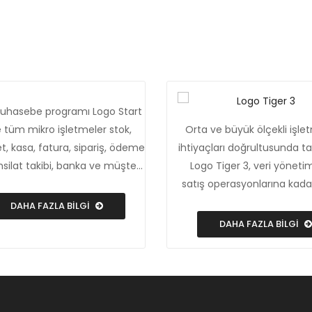
hasebe programı Logo Start
le tüm mikro işletmeler stok,
Orta ve büyük ölçekli işle
t, kasa, fatura, sipariş, ödeme
ihtiyaçları doğrultusunda t
hsilat takibi, banka ve müşteri
Logo Tiger 3, veri yönet
lerinin yönetimi işlemlerini tek
satış operasyonlarına kada
tadan yapabiliyor. Böylece
süreçlerini verimli ve etkin
DAHA FAZLA BİLGİ
anka hesaplarından aylık
yöneterek zaman ve ma
DAHA FAZLA BİLGİ
elere, stok bilgilerinden e-
tasarrufu sağlıyor.
a kesimine kadar her noktada
l ve verimlilik artışı sağlanıyor.