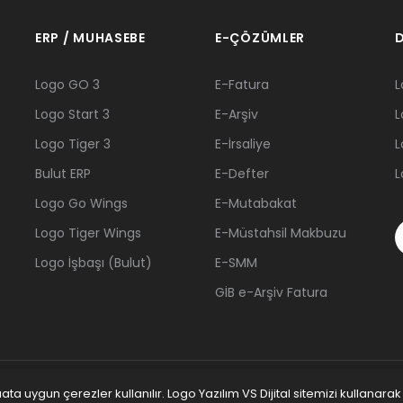
ERP / MUHASEBE
E-ÇÖZÜMLER
D
Logo GO 3
E-Fatura
L
Logo Start 3
E-Arşiv
L
Logo Tiger 3
E-İrsaliye
L
Bulut ERP
E-Defter
L
Logo Go Wings
E-Mutabakat
Logo Tiger Wings
E-Müstahsil Makbuzu
Logo İşbaşı (Bulut)
E-SMM
GİB e-Arşiv Fatura
a uygun çerezler kullanılır. Logo Yazılım VS Dijital sitemizi kullanarak
nisa İş Ortağı