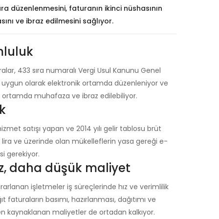
ura düzenlenmesini, faturanın ikinci nüshasının
ını ve ibraz edilmesini sağlıyor.
luluk
alar, 433 sıra numaralı Vergi Usul Kanunu Genel
a uygun olarak elektronik ortamda düzenleniyor ve
ik ortamda muhafaza ve ibraz edilebiliyor.
uk
zmet satışı yapan ve 2014 yılı gelir tablosu brüt
on lira ve üzerinde olan mükelleflerin yasa gereği e-
i gerekiyor.
z, daha düşük maliyet
rlanan işletmeler iş süreçlerinde hız ve verimlilik
ğıt faturaların basımı, hazırlanması, dağıtımı ve
en kaynaklanan maliyetler de ortadan kalkıyor.