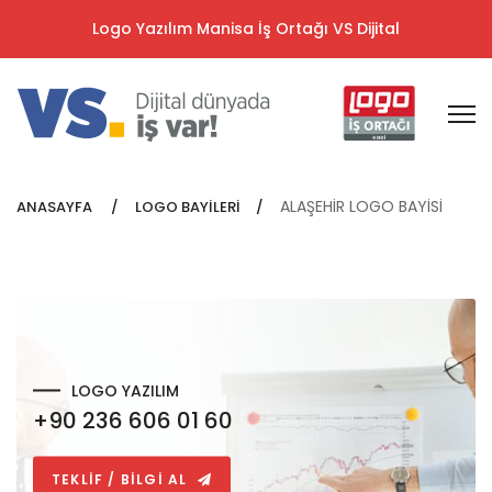
Logo Yazılım Manisa İş Ortağı VS Dijital
ALAŞEHİR LOGO BAYİSİ
ANASAYFA
LOGO BAYİLERİ
LOGO YAZILIM
+90 236 606 01 60
TEKLİF / BİLGİ AL