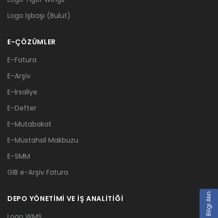
Logo İşbaşı (Bulut)
E-ÇÖZÜMLER
E-Fatura
E-Arşiv
E-İrsaliye
E-Defter
E-Mutabakat
E-Müstahsil Makbuzu
E-SMM
GİB e-Arşiv Fatura
Teklif / Bilgi Alın
DEPO YÖNETİMİ VE İŞ ANALİTİĞİ
Logo WMS