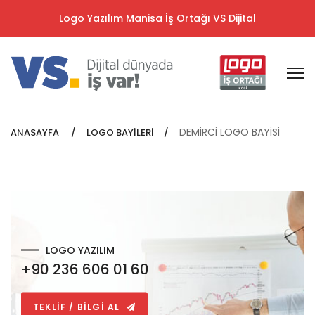
Logo Yazılım Manisa İş Ortağı VS Dijital
DEMİRCİ LOGO BAYİSİ
ANASAYFA
LOGO BAYİLERİ
LOGO YAZILIM
+90 236 606 01 60
TEKLİF / BİLGİ AL