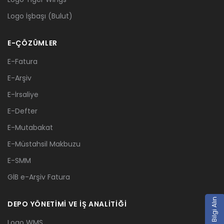
Logo İşbaşı (Bulut)
E-ÇÖZÜMLER
E-Fatura
E-Arşiv
E-İrsaliye
E-Defter
E-Mutabakat
E-Müstahsil Makbuzu
E-SMM
GİB e-Arşiv Fatura
Teklif / Bilgi Alın
DEPO YÖNETİMİ VE İŞ ANALİTİĞİ
Logo WMS