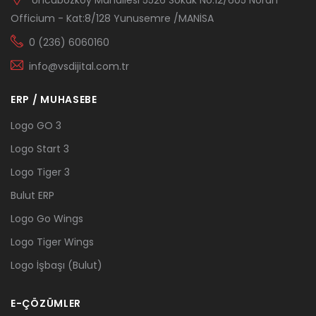
Uncubozköy Mahallesi 5526 Sokak No:12/605 Noran
Officium - Kat:8/128 Yunusemre /MANİSA
0 (236) 6060160
info@vsdijital.com.tr
ERP / MUHASEBE
Logo GO 3
Logo Start 3
Logo Tiger 3
Bulut ERP
Logo Go Wings
Logo Tiger Wings
Logo İşbaşı (Bulut)
E-ÇÖZÜMLER