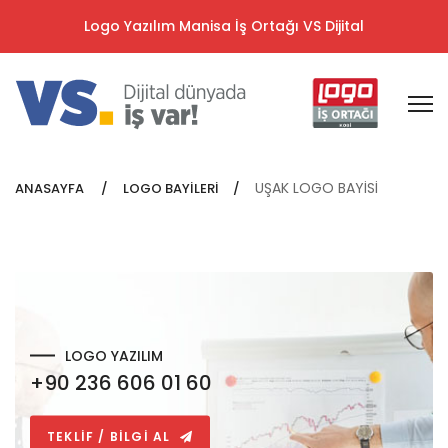
Logo Yazılım Manisa İş Ortağı VS Dijital
UŞAK LOGO BAYİSİ
ANASAYFA
LOGO BAYİLERİ
LOGO YAZILIM
+90 236 606 01 60
TEKLİF / BİLGİ AL