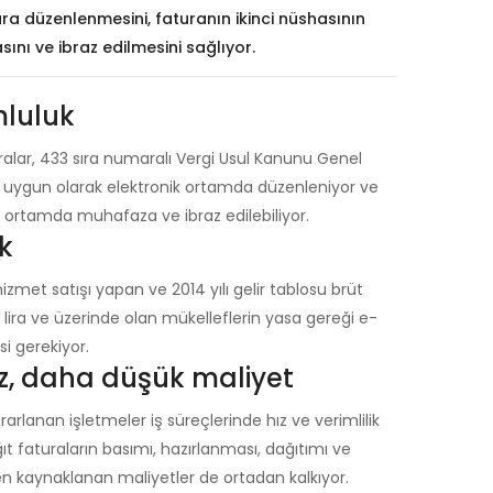
ura düzenlenmesini, faturanın ikinci nüshasının
ını ve ibraz edilmesini sağlıyor.
luluk
alar, 433 sıra numaralı Vergi Usul Kanunu Genel
a uygun olarak elektronik ortamda düzenleniyor ve
ik ortamda muhafaza ve ibraz edilebiliyor.
uk
zmet satışı yapan ve 2014 yılı gelir tablosu brüt
on lira ve üzerinde olan mükelleflerin yasa gereği e-
i gerekiyor.
z, daha düşük maliyet
rlanan işletmeler iş süreçlerinde hız ve verimlilik
ğıt faturaların basımı, hazırlanması, dağıtımı ve
en kaynaklanan maliyetler de ortadan kalkıyor.