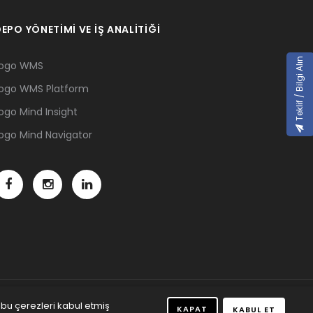
EPO YÖNETİMİ VE İŞ ANALİTİĞİ
Teklif / Bilgi Alın
ogo WMS
ogo WMS Platform
ogo Mind Insight
ogo Mind Navigator
 bu çerezleri kabul etmiş
KAPAT
KABUL ET