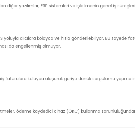
n diğer yazılımlar, ERP sistemleri ve işletmenin genel iş süreçle
MS yoluyla alıcılara kolayca ve hızla gönderilebiliyor. Bu sayede 
ması da engellenmiş olmuyor.
nmiş faturalara kolayca ulaşarak geriye dönük sorgulama yapma 
etmeler, ödeme kaydedici cihaz (ÖKC) kullanma zorunluluğundan 