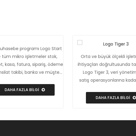
hasebe programı Logo Start
le tüm mikro işletmeler stok,
Orta ve büyük ölçekli işle
t, kasa, fatura, sipariş, ödeme
ihtiyaçları doğrultusunda t
hsilat takibi, banka ve müşteri
Logo Tiger 3, veri yönet
lerinin yönetimi işlemlerini tek
satış operasyonlarına kada
tadan yapabiliyor. Böylece
süreçlerini verimli ve etkin
DAHA FAZLA BİLGİ
anka hesaplarından aylık
yöneterek zaman ve ma
DAHA FAZLA BİLGİ
elere, stok bilgilerinden e-
tasarrufu sağlıyor.
a kesimine kadar her noktada
l ve verimlilik artışı sağlanıyor.