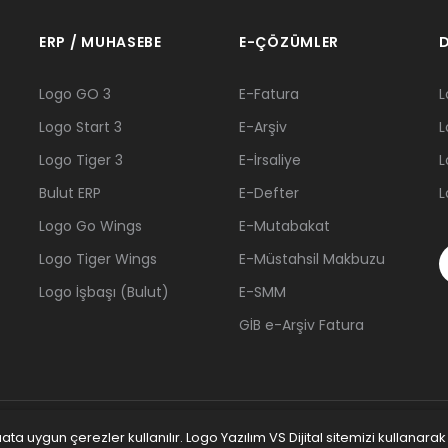
ERP / MUHASEBE
E-ÇÖZÜMLER
D
Logo GO 3
E-Fatura
L
Logo Start 3
E-Arşiv
L
Logo Tiger 3
E-İrsaliye
L
Bulut ERP
E-Defter
L
Logo Go Wings
E-Mutabakat
Logo Tiger Wings
E-Müstahsil Makbuzu
Logo İşbaşı (Bulut)
E-SMM
GİB e-Arşiv Fatura
a uygun çerezler kullanılır. Logo Yazılım VS Dijital sitemizi kullanarak
nisa İş Ortağı