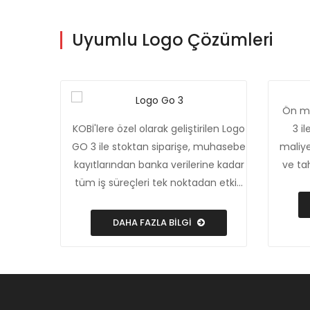
Uyumlu Logo Çözümleri
Ön mu
KOBİ'lere özel olarak geliştirilen Logo
3 i
GO 3 ile stoktan siparişe, muhasebe
maliye
kayıtlarından banka verilerine kadar
ve ta
tüm iş süreçleri tek noktadan etkin
bilgi
bir şekilde yönetiliyor.
nok
b
DAHA FAZLA BİLGİ
ödem
Fatur
kontro