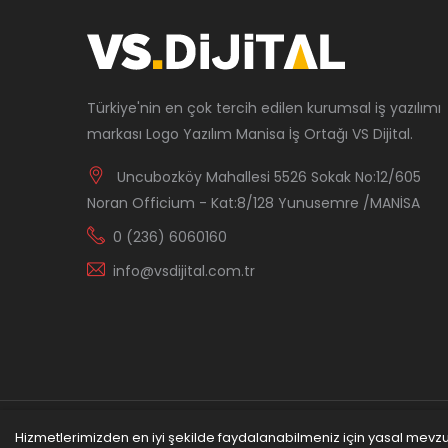
Türkiye'nin en çok tercih edilen kurumsal iş yazılımı
markası Logo Yazılım Manisa İş Ortağı VS Dijital.
Uncubozköy Mahallesi 5526 Sokak No:12/605
Noran Officium - Kat:8/128 Yunusemre /MANİSA
0 (236) 6060160
info@vsdijital.com.tr
Hizmetlerimizden en iyi şekilde faydalanabilmeniz için yasal mevzuat
© Copyright 2022
VS Dijital Ltd. Şti.
Logo Yazlım Ma