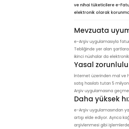
ve nihai tüketicilere e-Fat
elektronik olarak korunmas
Mevzuata uyum
e-Arşiv uygulamasıyla fatur
Tebliğinde yer alan şartlar
ikinci nüshalar da elektron
Yasal zorunlul
İnternet üzerinden mal ve hi
satış hasılatı tutarı 5 mily
Arşiv uygulamasına geçmes
Daha yüksek hı
e-Arşiv uygulamasından yara
artışı elde ediyor. Ayrıca ka
arşivlenmesi gibi işlemlerd